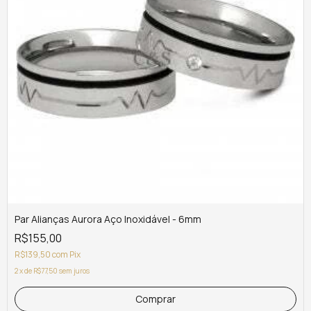
Par Alianças Aurora Aço Inoxidável - 6mm
R$155,00
R$139,50
com
Pix
2
x
de
R$77,50
sem juros