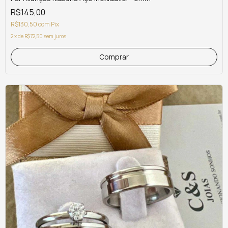
R$145,00
R$130,50
com
Pix
2
x
de
R$72,50
sem juros