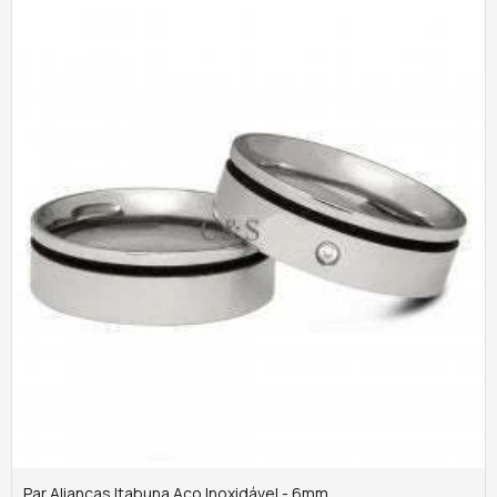
Par Alianças Itabuna Aço Inoxidável - 6mm