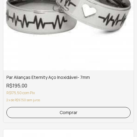
Par Alianças Eternity Aço Inoxidável- 7mm
R$195,00
R$175,50
com
Pix
2
x
de
R$97,50
sem juros