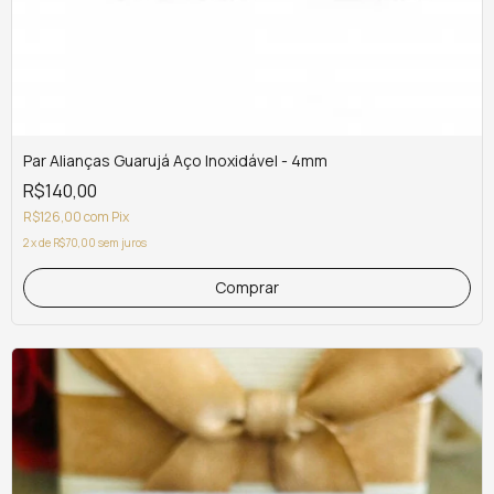
Par Alianças Guarujá Aço Inoxidável - 4mm
R$140,00
R$126,00
com
Pix
2
x
de
R$70,00
sem juros