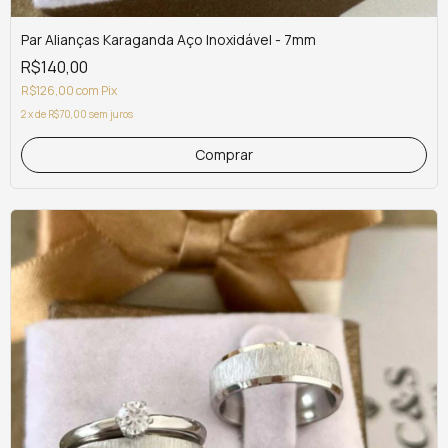
Par Alianças Karaganda Aço Inoxidável - 7mm
R$140,00
R$126,00
com
Pix
2
x
de
R$70,00
sem juros