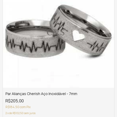
Par Alianças Cherish Aço Inoxidável - 7mm
R$205,00
R$184,50
com
Pix
2
x
de
R$102,50
sem juros