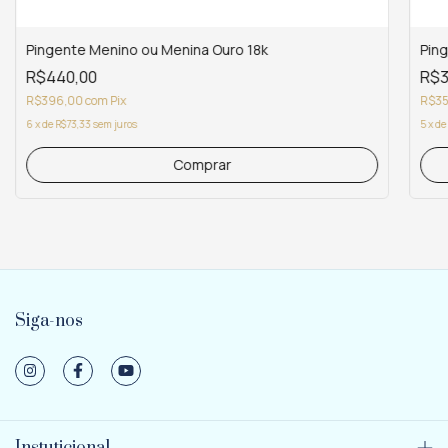
Pingente Menino ou Menina Ouro 18k
Pin
R$440,00
R$3
R$396,00
com
Pix
R$35
6
x
de
R$73,33
sem juros
5
x
de
Siga-nos
Instuticional