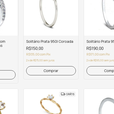
 com
Solitário Prata 950l Coroada
Solitário Prata 
as
R$150,00
R$190,00
R$135,00
com
Pix
R$171,00
com
Pix
2
x
de
R$75,00
sem juros
2
x
de
R$95,00
sem jur
GRÁTIS