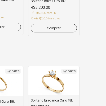
Solitário Ibiza Ouro 18k
R$2.200,00
R$1.980,00
com
Pix
uros
10
x
de
R$220,00
sem juros
rar
Comprar
GRÁTIS
GRÁTIS
Solitário Bragança Ouro 18k
al Ouro 18k