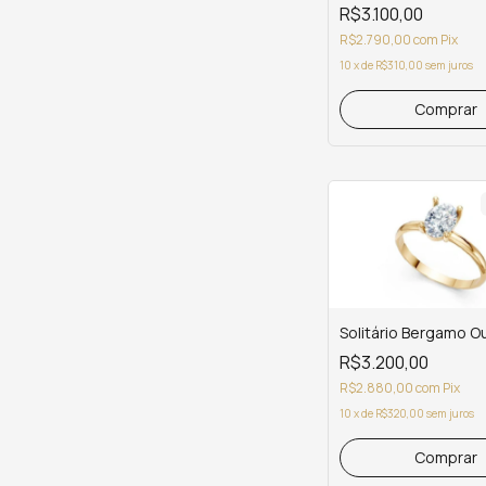
R$3.100,00
R$2.790,00
com
Pix
10
x
de
R$310,00
sem juros
Comprar
Solitário Bergamo O
R$3.200,00
R$2.880,00
com
Pix
10
x
de
R$320,00
sem juros
Comprar