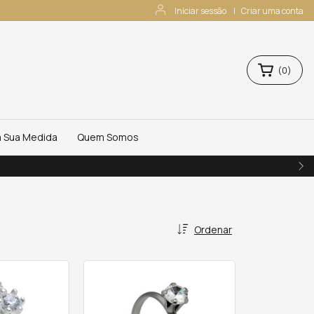
Iniciar sessão
|
Criar uma conta
(
0
)
a Sua Medida
Quem Somos
Ordenar