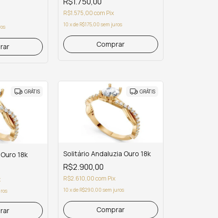
R$1.750,00
R$1.575,00
com
Pix
10
x
de
R$175,00
sem juros
ros
Comprar
rar
GRÁTIS
GRÁTIS
Solitário Andaluzia Ouro 18k
 Ouro 18k
R$2.900,00
R$2.610,00
com
Pix
x
10
x
de
R$290,00
sem juros
uros
Comprar
rar