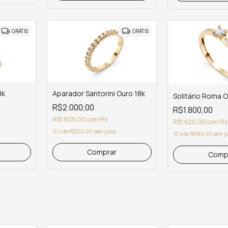
GRÁTIS
GRÁTIS
8k
Aparador Santorini Ouro 18k
Solitário Roma O
R$2.000,00
R$1.800,00
R$1.800,00
com
Pix
R$1.620,00
com
Pix
10
x
de
R$200,00
sem juros
10
x
de
R$180,00
sem j
Comprar
Comp