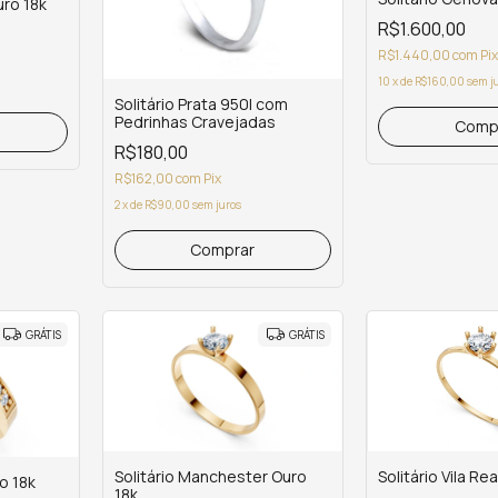
uro 18k
R$1.600,00
R$1.440,00
com
Pix
10
x
de
R$160,00
sem j
Solitário Prata 950l com
Pedrinhas Cravejadas
Comp
R$180,00
R$162,00
com
Pix
2
x
de
R$90,00
sem juros
GRÁTIS
GRÁTIS
Solitário Manchester Ouro
Solitário Vila Re
o 18k
18k