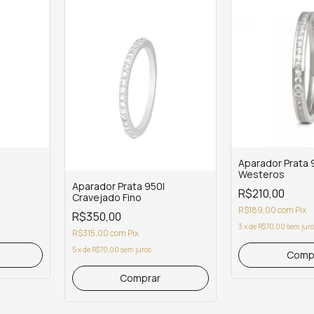
Aparador Prata 
Westeros
Aparador Prata 950l
R$210,00
Cravejado Fino
R$189,00
com
Pix
R$350,00
3
x
de
R$70,00
sem jur
R$315,00
com
Pix
5
x
de
R$70,00
sem juros