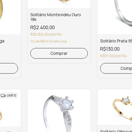
Solitário Montevidéu Ouro
18k
R$2.400,00
R$2.160,00
com
Pix
iga
Solitário Prata 
10
x
de
R$240,00
sem juros
R$130,00
Comprar
R$117,00
com
Pix
GRÁTIS
Solitário Gênova