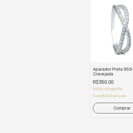
Aparador Prata 950l
Cravejada
R$360,00
R$324,00
com
Pix
5
x
de
R$72,00
sem juros