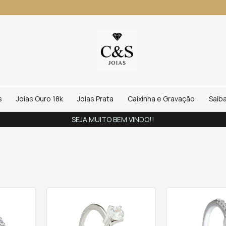
s
Joias Ouro 18k
Joias Prata
Caixinha e Gravação
Saib
ATÉ 10X SEM JUROS NO CARTÃO