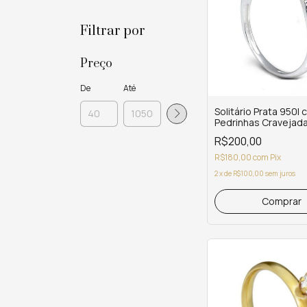
Filtrar por
Preço
De
Até
Solitário Prata 950l
Pedrinhas Cravejad
R$200,00
R$180,00
com
Pix
2
x
de
R$100,00
sem juros