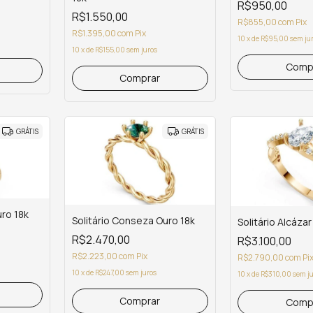
R$950,00
R$1.550,00
R$855,00
com
Pix
R$1.395,00
com
Pix
10
x
de
R$95,00
sem ju
10
x
de
R$155,00
sem juros
Comp
Comprar
GRÁTIS
GRÁTIS
uro 18k
Solitário Conseza Ouro 18k
Solitário Alcázar
R$2.470,00
R$3.100,00
R$2.223,00
com
Pix
R$2.790,00
com
Pi
10
x
de
R$247,00
sem juros
10
x
de
R$310,00
sem j
Comp