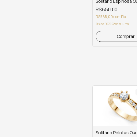
Solitário Espinosa O
R$650,00
R$585,00
com
Pix
9
x
de
R$72,22
sem juros
Comprar
Solitário Pelotas Our