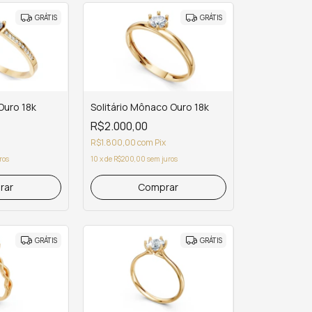
GRÁTIS
GRÁTIS
 Ouro 18k
Solitário Mônaco Ouro 18k
R$2.000,00
R$1.800,00
com
Pix
ros
10
x
de
R$200,00
sem juros
rar
Comprar
GRÁTIS
GRÁTIS