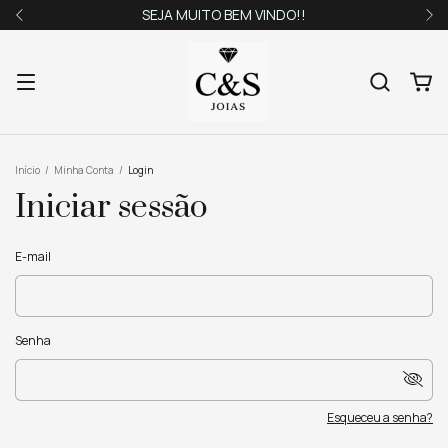
SEJA MUITO BEM VINDO!!
Início
/
Minha Conta
/
Login
Iniciar sessão
E-mail
Senha
Esqueceu a senha?