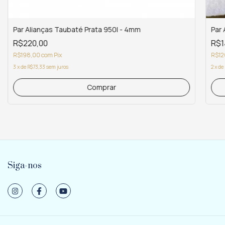
Par Alianças Taubaté Prata 950l - 4mm
Par 
R$220,00
R$1
R$198,00
com
Pix
R$12
3
x
de
R$73,33
sem juros
2
x
de
Siga-nos