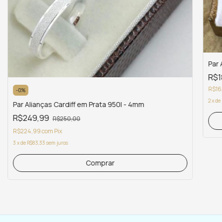
Par 
R$1
R$16
-
0
%
2
x
de
Par Alianças Cardiff em Prata 950l - 4mm
R$249,99
R$250,00
R$224,99
com
Pix
3
x
de
R$83,33
sem juros