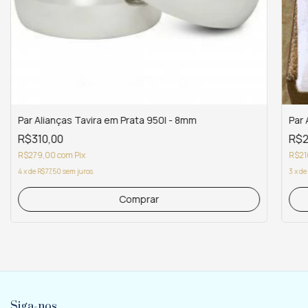
Par Alianças Tavira em Prata 950l - 8mm
Par 
R$310,00
R$2
R$279,00
com
Pix
R$21
4
x
de
R$77,50
sem juros
3
x
de
Siga-nos