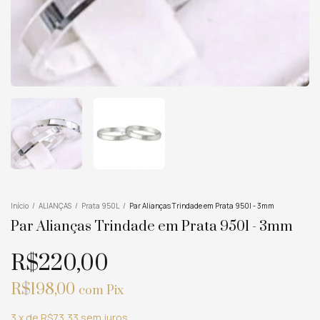
Início
/
ALIANÇAS
/
Prata 950L
/
Par Alianças Trindade em Prata 950l - 3mm
Par Alianças Trindade em Prata 950l - 3mm
R$220,00
R$198,00
com
Pix
3
x
de
R$73,33
sem juros